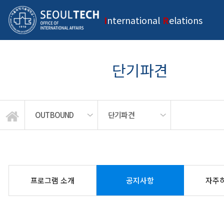
I
nternational
R
elations
단기파견
OUTBOUND
단기파견
INTRODUCTION
교환/방문학생
OUTBOUND
INBOUND
국외연수
단기파견
체험후기
NEWS
프로그램 소개
공지사항
자주